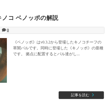
キノコ ベノッポの解説
0
《ベノッポ》はv0.3.2から登場したキノコチーフの
草闇パルです。同時に登場した《キノッポ》の亜種
です。 拠点に配置するとパル達がし...
記事を読む