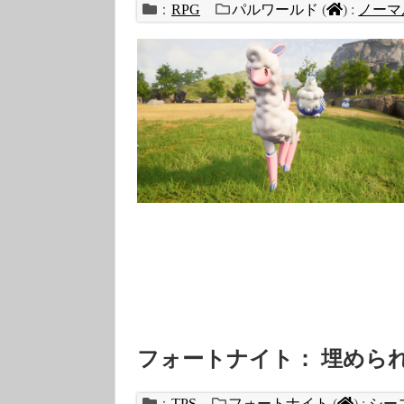
：
RPG
パルワールド
(
)
:
ノーマ
フォートナイト： 埋めら
：
TPS
フォートナイト
(
)
:
シー