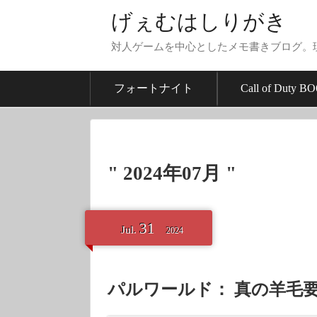
げぇむはしりがき
対人ゲームを中心としたメモ書きブログ。
フォートナイト
Call of Duty BO
" 2024年07月 "
31
Jul.
2024
パルワールド： 真の羊毛