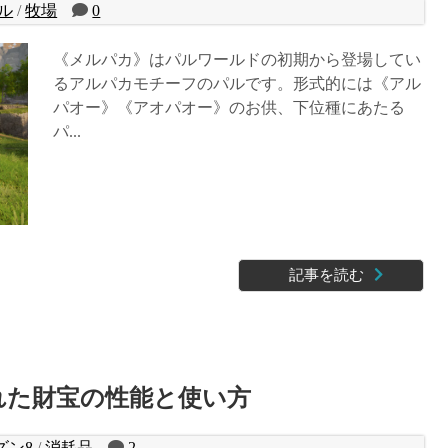
ル
/
牧場
0
《メルパカ》はパルワールドの初期から登場してい
るアルパカモチーフのパルです。形式的には《アル
パオー》《アオパオー》のお供、下位種にあたる
パ...
記事を読む
れた財宝の性能と使い方
ズン8
/
消耗品
2