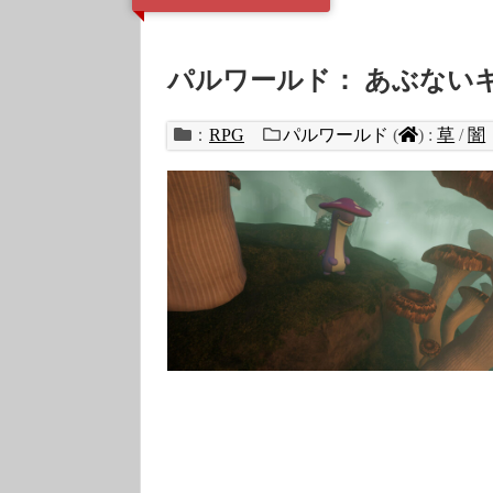
パルワールド： あぶない
：
RPG
パルワールド
(
)
:
草
/
闇