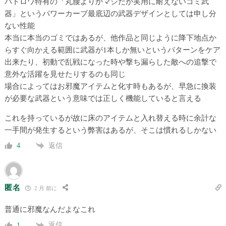
バトロワ特有の「丸腰よりかマシだが実用に耐えないゴミ武
器」というパワーカーブ最底辺の武器デザインとしては申し分
ない性能
本当に本当のゴミではあるが、他作品と同じように降下地点か
らすぐ向かえる範囲に武器が1本しか無いというパターンをケア
出来たり、初動で乱戦になった時や撃ち漏らした敵への追撃で
意外な活躍を見せたりするのも同じ
場合によってはお邪魔アイテムと化す時もあるが、早急に換装
が必要な武器という意味では正しく機能していると言える
これを持っているが故に床のアイテムと入れ替える時に余計な
一手間が発生するという弊害はあるが、そこは慣れるしかない
返信
4
匿名
2 月 前に
普通に邪魔なんだよなこれ
返信
1