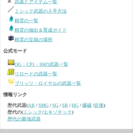
武器とアイテム一覧
ミシック武器の入手方法
精霊の一覧
精霊の抽出＆育成ガイド
精霊の宝箱の場所
公式モード
OG：CP1・S9の武器一覧
リロードの武器一覧
ブリッツ・ロイヤルの武器一覧
情報リンク
歴代武器(
AR
/
SMG
/
SG
/
SR
/
HG
/
爆破
/
近接
)
歴代の(
ミシック
/
エキゾチック
)
歴代の最強武器