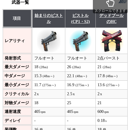
武器一覧
スクロールできます
始まりのピスト
ピストル
デッドプール
項目
ル
(CP1・S2)
のHC
レアリティ
発射形式
フルオート
フルオート
2点バースト
最大ダメージ
18
26
21
(28m)
(28m)
(28m)
中ダメージ
15.3
22.1
17.8
(48m～)
(48m～)
(48m～)
最小ダメージ
11.7
16.9
13.6
(275m～)
(275m～)
(275m～)
クリティカル
2
2.5
2
対物ダメージ
18
25
21
連射速度
405
405
600
ディレイ
-
-
0.18
装弾数
16
16
18
発
発
発