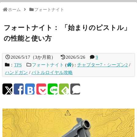
ホーム
フォートナイト
フォートナイト： 「始まりのピストル」
の性能と使い方
2026/5/17
（
3か月前
）
2026/5/26
9
：
TPS
フォートナイト
(
)
:
チャプター7・シーズン2
/
ハンドガン
/
バトルロイヤル攻略