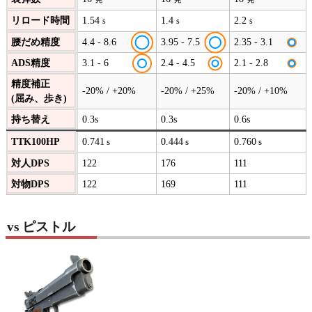
リロード時間
1.54
1.4
2.2
s
s
s
腰だめ精度
4.4 - 8.6
3.95 - 7.5
2.35 - 3.1
ADS精度
3.1 - 6
2.4 - 4.5
2.1 - 2.8
精度補正
-20% / +20%
-20% / +25%
-20% / +10%
(屈み、歩き)
持ち替え
0.3s
0.3s
0.6s
TTK100HP
0.741
0.444
0.760
s
s
s
対人DPS
122
176
111
対物DPS
122
169
111
vs ピストル