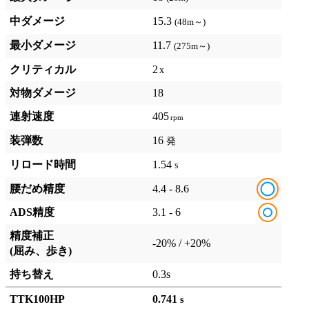
中ダメージ
15.3
(48m～)
最小ダメージ
11.7
(275m～)
クリティカル
2
対物ダメージ
18
連射速度
405
装弾数
16
発
リロード時間
1.54
s
腰だめ精度
4.4 - 8.6
ADS精度
3.1 - 6
精度補正
-20% / +20%
(屈み、歩き)
持ち替え
0.3s
TTK100HP
0.741
s