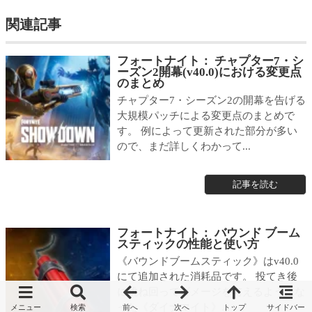
関連記事
フォートナイト： チャプター7・シ
ーズン2開幕(v40.0)における変更点
のまとめ
チャプター7・シーズン2の開幕を告げる
大規模パッチによる変更点のまとめで
す。 例によって更新された部分が多い
ので、まだ詳しくわかって...
記事を読む
フォートナイト： バウンド ブーム
スティックの性能と使い方
《バウンドブームスティック》はv40.0
にて追加された消耗品です。 投てき後
に跳ね回ってダメージを与えるようにな
った《ダイナマイト》...