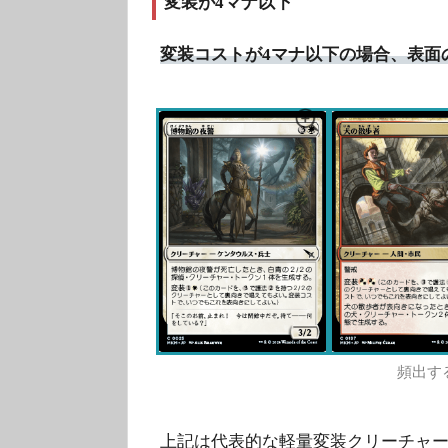
変装が4マナ以下
変装コストが4マナ以下の場合、表面の
頻出す
上記は代表的な軽量変装クリーチャー