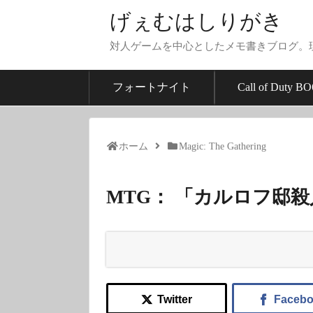
げぇむはしりがき
対人ゲームを中心としたメモ書きブログ。
フォートナイト
Call of Duty BO
ホーム
Magic: The Gathering
MTG： 「カルロフ邸