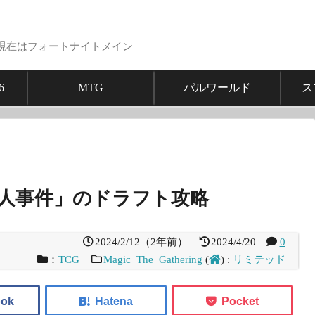
現在はフォートナイトメイン
6
MTG
パルワールド
ス
殺人事件」のドラフト攻略
2024/2/12
（
2年前
）
2024/4/20
0
：
TCG
Magic_The_Gathering
(
)
:
リミテッド