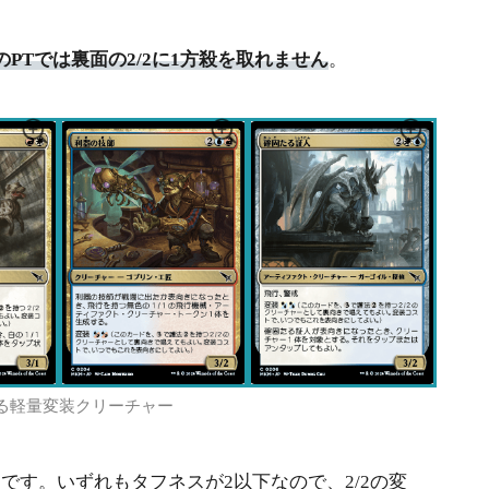
PTでは裏面の2/2に1方殺を取れません
。
る軽量変装クリーチャー
です。いずれもタフネスが2以下なので、2/2の変