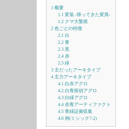
1
概要
1.1
変装 -帰ってきた変異-
1.2
クマ大繁殖
2
色ごとの特徴
2.1
白
2.2
青
2.3
黒
2.4
赤
2.5
緑
3
主だったアーキタイプ
4
主力アーキタイプ
4.1
白赤アグロ
4.2
白青探偵アグロ
4.3
白緑アグロ
4.4
赤青アーティファクト
4.5
青緑証拠収集
4.6
例(ミシック7-2)