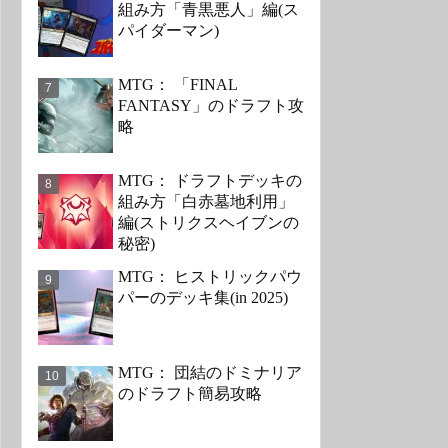
組み方「青黒悪人」編(ス
パイダーマン)
MTG： 「FINAL
FANTASY」のドラフト攻
略
MTG： ドラフトデッキの
組み方「白赤墓地利用」
編(ストリクスヘイブンの
秘密)
MTG： ヒストリックパウ
パーのデッキ集(in 2025)
MTG： 団結のドミナリア
のドラフト簡易攻略