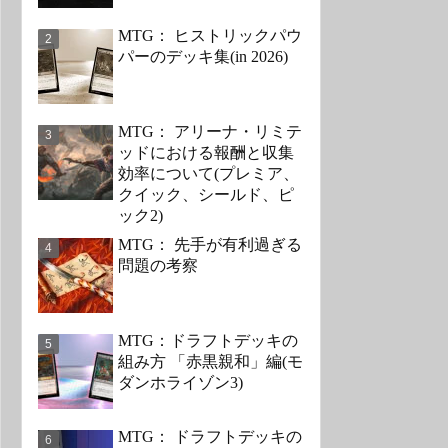
MTG： ヒストリックパウ
パーのデッキ集(in 2026)
MTG： アリーナ・リミテ
ッドにおける報酬と収集
効率について(プレミア、
クイック、シールド、ピ
ック2)
MTG： 先手が有利過ぎる
問題の考察
MTG：ドラフトデッキの
組み方 「赤黒親和」編(モ
ダンホライゾン3)
MTG： ドラフトデッキの