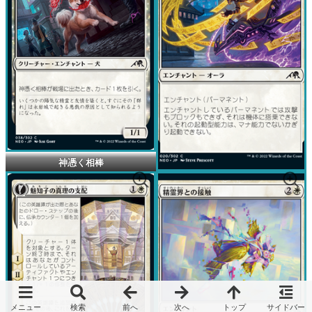
神憑く相棒