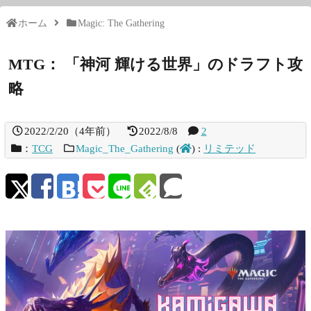
ホーム
Magic: The Gathering
MTG： 「神河 輝ける世界」のドラフト攻
略
2022/2/20
（
4年前
）
2022/8/8
2
：
TCG
Magic_The_Gathering
(
)
:
リミテッド