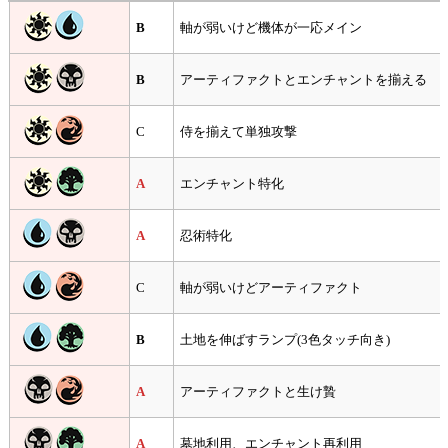
B
軸が弱いけど機体が一応メイン
B
アーティファクトとエンチャントを揃える
C
侍を揃えて単独攻撃
A
エンチャント特化
A
忍術特化
C
軸が弱いけどアーティファクト
B
土地を伸ばすランプ(3色タッチ向き)
A
アーティファクトと生け贄
A
墓地利用、エンチャント再利用