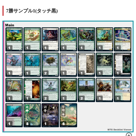
7勝サンプル1(タッチ黒)