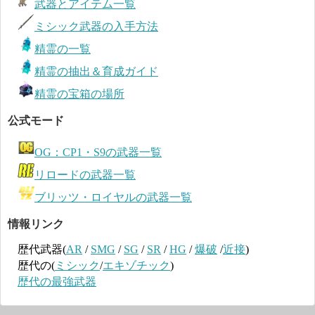
武器とアイテム一覧
ミシック武器の入手方法
精霊の一覧
精霊の抽出＆育成ガイド
精霊の宝箱の場所
公式モード
OG：CP1・S9の武器一覧
リロードの武器一覧
ブリッツ・ロイヤルの武器一覧
情報リンク
歴代武器(
AR
/
SMG
/
SG
/
SR
/
HG
/
爆破
/
近接
)
歴代の(
ミシック
/
エキゾチック
)
歴代の最強武器