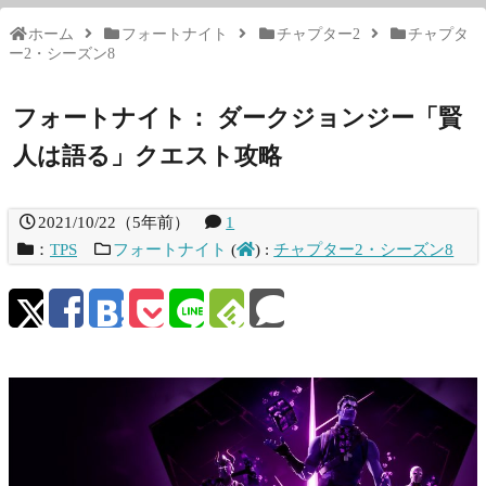
ホーム
フォートナイト
チャプター2
チャプタ
ー2・シーズン8
フォートナイト： ダークジョンジー「賢
人は語る」クエスト攻略
2021/10/22
（
5年前
）
1
：
TPS
フォートナイト
(
)
:
チャプター2・シーズン8