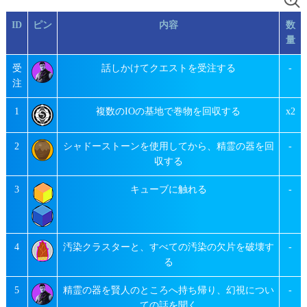
ID
ピン
内容
数
量
受
話しかけてクエストを受注する
-
注
1
複数のIOの基地で巻物を回収する
x2
2
シャドーストーンを使用してから、精霊の器を回
-
収する
3
キューブに触れる
-
4
汚染クラスターと、すべての汚染の欠片を破壊す
-
る
5
精霊の器を賢人のところへ持ち帰り、幻視につい
-
ての話を聞く