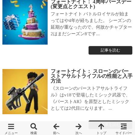
フォートナイト： 4周年バースデー
(変更点とクエスト)
フォートナイト バトルロイヤルが始ま
ってはや4年が経ちました。 シーズンの
延期が重なったので、何故かチャプター
2はまだシーズン8です...
記事を読む
フォートナイト： スローンのバー
ストアサルトライフルの性能と入手
方法
《スローンのバーストアサルトライフ
ル》はv18で登場したミシック武器で、
《バーストAR》を原型としたミシック
としては2代目になります。 ...
記事を読む