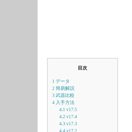
目次
1
データ
2
簡易解説
3
武器比較
4
入手方法
4.1
v17.5
4.2
v17.4
4.3
v17.3
4.4
v17.2