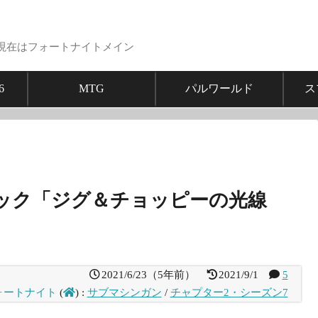
現在はフォートナイトメイン
6
MTG
パルワールド
ス
ック「ジグ＆チョッピーの光線
2021/6/23
（
5年前
）
2021/9/1
5
ォートナイト
(
)
:
サブマシンガン
/
チャプター2・シーズン7