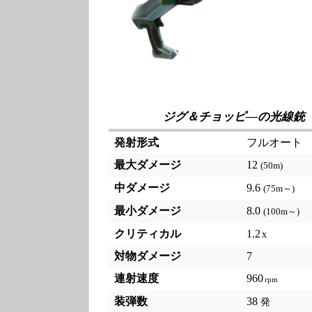
ジグ＆チョッピ―の光線銃
発射形式
フルオート
最大ダメージ
12
(50m)
中ダメージ
9.6
(75m～)
最小ダメージ
8.0
(100m～)
クリティカル
1.2
対物ダメージ
7
連射速度
960
装弾数
38
発