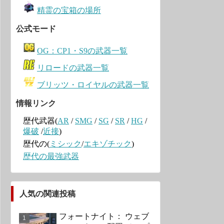
精霊の宝箱の場所
公式モード
OG：CP1・S9の武器一覧
リロードの武器一覧
ブリッツ・ロイヤルの武器一覧
情報リンク
歴代武器(
AR
/
SMG
/
SG
/
SR
/
HG
/
爆破
/
近接
)
歴代の(
ミシック
/
エキゾチック
)
歴代の最強武器
人気の関連投稿
フォートナイト： ウェブ