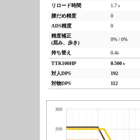
リロード時間
1.7
s
腰だめ精度
0
ADS精度
0
精度補正
0% / 0%
(屈み、歩き)
持ち替え
0.4s
TTK100HP
0.500
s
対人DPS
192
対物DPS
112