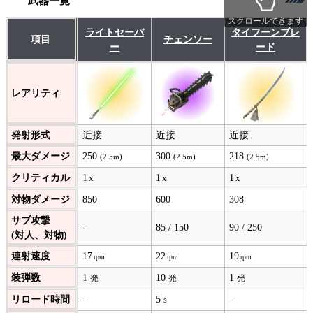
武器一覧
スクロールできます
ライトセーバ
タイフーンブレ
項目
チェンソー
ー
ード
レアリティ
発射形式
近接
近接
近接
最大ダメージ
250
300
218
(2.5m)
(2.5m)
(2.5m)
クリティカル
1
1
1
対物ダメージ
850
600
308
サブ攻撃
-
85 / 150
90 / 250
(対人、対物)
連射速度
17
22
19
装弾数
1
10
1
発
発
発
リロード時間
-
5
-
s