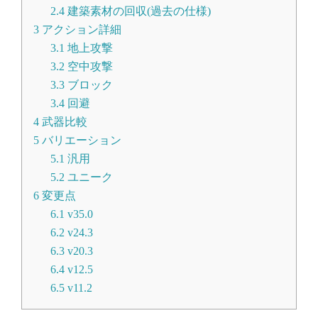
2.4
建築素材の回収(過去の仕様)
3
アクション詳細
3.1
地上攻撃
3.2
空中攻撃
3.3
ブロック
3.4
回避
4
武器比較
5
バリエーション
5.1
汎用
5.2
ユニーク
6
変更点
6.1
v35.0
6.2
v24.3
6.3
v20.3
6.4
v12.5
6.5
v11.2