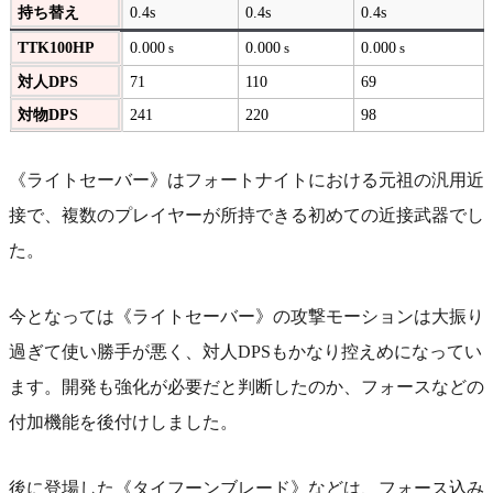
持ち替え
0.4s
0.4s
0.4s
TTK100HP
0.000
0.000
0.000
s
s
s
対人DPS
71
110
69
対物DPS
241
220
98
《ライトセーバー》はフォートナイトにおける元祖の汎用近
接で、複数のプレイヤーが所持できる初めての近接武器でし
た。
今となっては《ライトセーバー》の攻撃モーションは大振り
過ぎて使い勝手が悪く、対人DPSもかなり控えめになってい
ます。開発も強化が必要だと判断したのか、フォースなどの
付加機能を後付けしました。
後に登場した《タイフーンブレード》などは、フォース込み