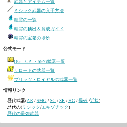
武器とアイテム一覧
ミシック武器の入手方法
精霊の一覧
精霊の抽出＆育成ガイド
精霊の宝箱の場所
公式モード
OG：CP1・S9の武器一覧
リロードの武器一覧
ブリッツ・ロイヤルの武器一覧
情報リンク
歴代武器(
AR
/
SMG
/
SG
/
SR
/
HG
/
爆破
/
近接
)
歴代の(
ミシック
/
エキゾチック
)
歴代の最強武器