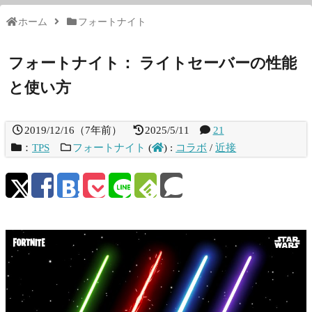
ホーム
フォートナイト
フォートナイト： ライトセーバーの性能
と使い方
2019/12/16
（
7年前
）
2025/5/11
21
：
TPS
フォートナイト
(
)
:
コラボ
/
近接