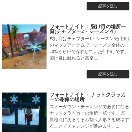
記事を読む
フォートナイト： 裂け目の場所一
覧(チャプター2・シーズン４)
裂け目はチャプター1・シーズン5が初出
のマップアイテムで、シーズン全体の
40%くらいで存在していた仕掛けです。
裂け目に触れると高空...
記事を読む
フォートナイト： ナットクラッカ
ーの彫像の場所
スノーダウン・チャレンジで必要になる
ナットクラッカーの場所一覧です。 該
当地点にあるくるみ割り人形？を破壊す
ることでチャレンジが進みます。...