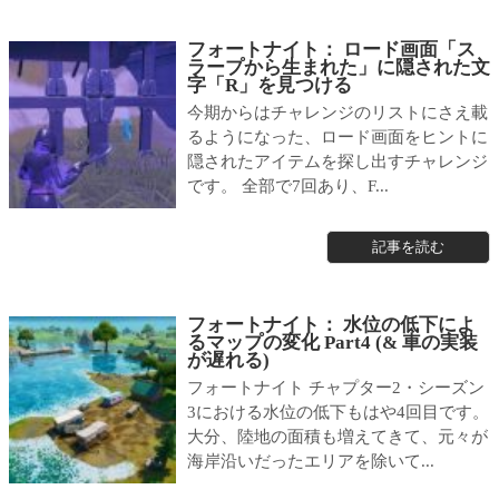
フォートナイト： ロード画面「ス
ラープから生まれた」に隠された文
字「R」を見つける
今期からはチャレンジのリストにさえ載
るようになった、ロード画面をヒントに
隠されたアイテムを探し出すチャレンジ
です。 全部で7回あり、F...
記事を読む
フォートナイト： 水位の低下によ
るマップの変化 Part4 (& 車の実装
が遅れる)
フォートナイト チャプター2・シーズン
3における水位の低下もはや4回目です。
大分、陸地の面積も増えてきて、元々が
海岸沿いだったエリアを除いて...