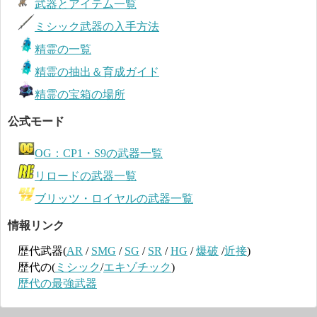
武器とアイテム一覧
ミシック武器の入手方法
精霊の一覧
精霊の抽出＆育成ガイド
精霊の宝箱の場所
公式モード
OG：CP1・S9の武器一覧
リロードの武器一覧
ブリッツ・ロイヤルの武器一覧
情報リンク
歴代武器(
AR
/
SMG
/
SG
/
SR
/
HG
/
爆破
/
近接
)
歴代の(
ミシック
/
エキゾチック
)
歴代の最強武器