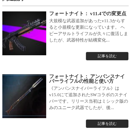
フォートナイト： v11.4での変更点
大規模な武器追加があったv11.3からす
ると小規模な更新になっています。 ヘ
ビーアサルトライフルが久々に復活しま
したが、武器特性が結構変化...
記事を読む
フォートナイト： アンバンスナイ
パーライフルの性能と使い方
《アンバンスナイパーライフル》は
v15.0にて追加されたSWコラボのスナイ
パーです。リリース当初はミシック版の
みのユニーク武器でしたが、後...
記事を読む