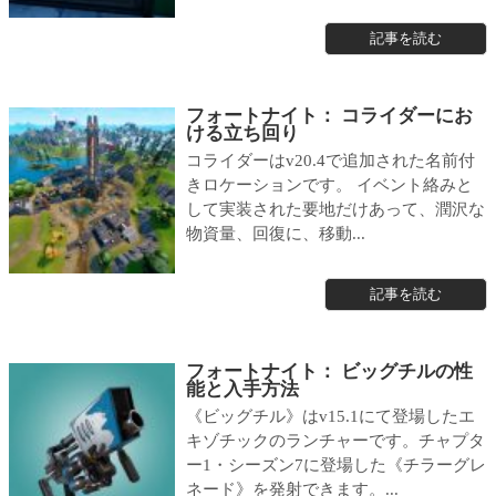
記事を読む
フォートナイト： コライダーにお
ける立ち回り
コライダーはv20.4で追加された名前付
きロケーションです。 イベント絡みと
して実装された要地だけあって、潤沢な
物資量、回復に、移動...
記事を読む
フォートナイト： ビッグチルの性
能と入手方法
《ビッグチル》はv15.1にて登場したエ
キゾチックのランチャーです。チャプタ
ー1・シーズン7に登場した《チラーグレ
ネード》を発射できます。...