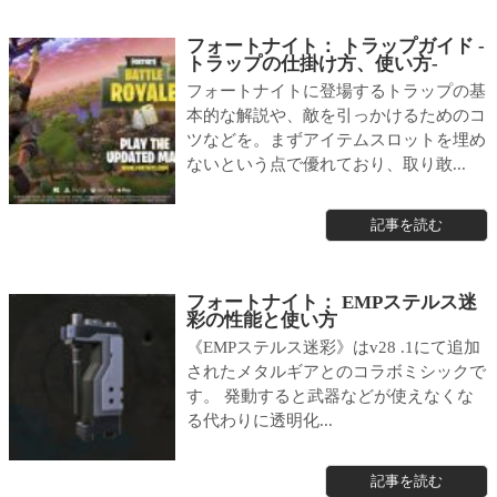
フォートナイト： トラップガイド -
トラップの仕掛け方、使い方-
フォートナイトに登場するトラップの基
本的な解説や、敵を引っかけるためのコ
ツなどを。まずアイテムスロットを埋め
ないという点で優れており、取り敢...
記事を読む
フォートナイト： EMPステルス迷
彩の性能と使い方
《EMPステルス迷彩》はv28 .1にて追加
されたメタルギアとのコラボミシックで
す。 発動すると武器などが使えなくな
る代わりに透明化...
記事を読む