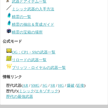
武器とアイテム一覧
ミシック武器の入手方法
精霊の一覧
精霊の抽出＆育成ガイド
精霊の宝箱の場所
公式モード
OG：CP1・S9の武器一覧
リロードの武器一覧
ブリッツ・ロイヤルの武器一覧
情報リンク
歴代武器(
AR
/
SMG
/
SG
/
SR
/
HG
/
爆破
/
近接
)
歴代の(
ミシック
/
エキゾチック
)
歴代の最強武器