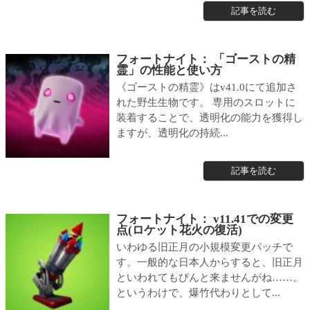
記事を読む
フォートナイト： 「ゴーストの精
霊」の性能と使い方
《ゴーストの精霊》はv41.0にて追加さ
れた野生生物です。 専用のスロットに
装着することで、透明化の能力を獲得し
ますが、透明化の持続...
記事を読む
フォートナイト： v11.41での変更
点(ロケット花火の復活)
いわゆる旧正月の小規模変更パッチで
す。一般的な日本人からすると、旧正月
といわれてもぴんと来ませんがね……。
というわけで、爆竹代わりとして...