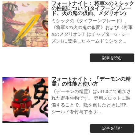
フォートナイト： 将軍Xのミシック
の性能について(タイフーンブレー
ド、火の鬼の仮面、メダリオン)
ミシックの《タイフーンブレード》、
《将軍Xの火の鬼の仮面》および《将軍
Xのメダリオン》はチャプター6・シー
ズン1に登場したネームドミシック...
記事を読む
フォートナイト： 「デーモンの精
霊」の性能と使い方
《デーモンの精霊》はv41.0にて追加さ
れた野生生物です。 専用スロットに装
備することで、敵を倒したときにHP、
シールドを付与するサ...
記事を読む