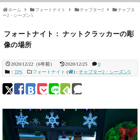
ホーム
フォートナイト
チャプター2
チャプタ
ー2・シーズン5
フォートナイト： ナットクラッカーの彫
像の場所
2020/12/22
（
6年前
）
2020/12/25
0
：
TPS
フォートナイト
(
)
:
チャプター2・シーズン5