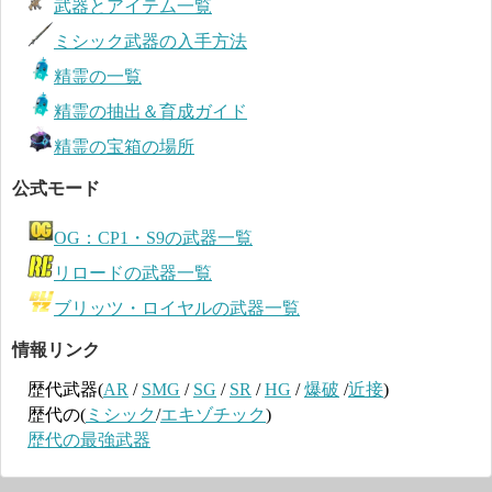
武器とアイテム一覧
ミシック武器の入手方法
精霊の一覧
精霊の抽出＆育成ガイド
精霊の宝箱の場所
公式モード
OG：CP1・S9の武器一覧
リロードの武器一覧
ブリッツ・ロイヤルの武器一覧
情報リンク
歴代武器(
AR
/
SMG
/
SG
/
SR
/
HG
/
爆破
/
近接
)
歴代の(
ミシック
/
エキゾチック
)
歴代の最強武器