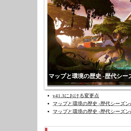
ける変更点
マップと環境の歴史 -歴代シーズ
2年に渡って継続されたチャプター
v41.3における変更点
たのがチャプター2でした。 そんなチ
マップと環境の歴史 -歴代シーズンの
マップと環境の歴史 -歴代シーズン