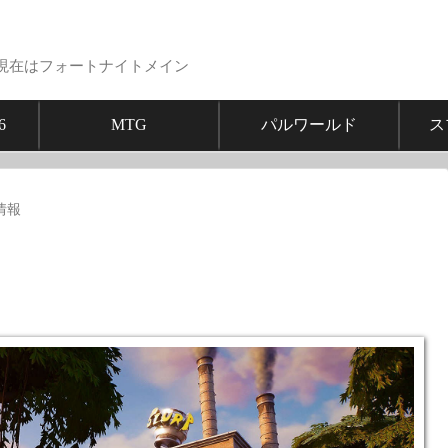
現在はフォートナイトメイン
6
MTG
パルワールド
ス
情報