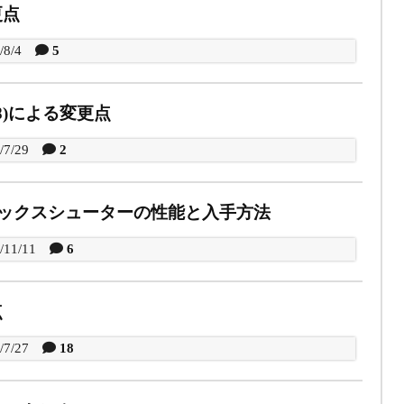
更点
/8/4
5
07/28)による変更点
/7/29
2
ックスシューターの性能と入手方法
/11/11
6
点
/7/27
18