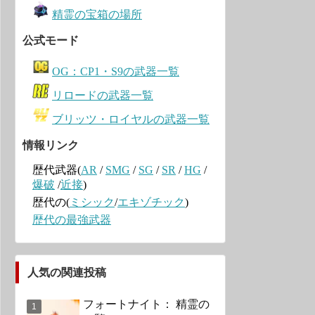
精霊の宝箱の場所
公式モード
OG：CP1・S9の武器一覧
リロードの武器一覧
ブリッツ・ロイヤルの武器一覧
情報リンク
歴代武器(
AR
/
SMG
/
SG
/
SR
/
HG
/
爆破
/
近接
)
歴代の(
ミシック
/
エキゾチック
)
歴代の最強武器
人気の関連投稿
フォートナイト： 精霊の