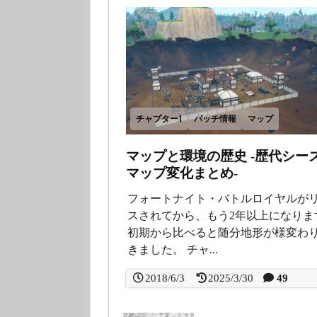
チャプター1
パッチ情報
マップ
マップと環境の歴史 -歴代シー
マップ変化まとめ-
フォートナイト・バトルロイヤルが
スされてから、もう2年以上になりま
初期から比べると随分地形が様変わ
きました。 チャ...
2018/6/3
2025/3/30
49