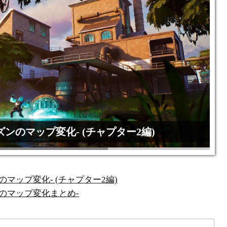
ンのマップ変化- (チャプター2編)
1が節目を持って終了し、シンプルな形に刷新され
ャプター2ですが、...
マップ変化- (チャプター2編)
2018/6/3
49
のマップ変化まとめ-
2020/6/14
2026/7/31
69
5