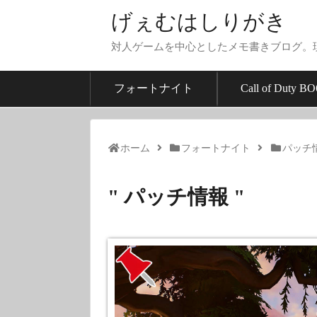
げぇむはしりがき
対人ゲームを中心としたメモ書きブログ。
フォートナイト
Call of Duty BO
ホーム
フォートナイト
パッチ
" パッチ情報 "