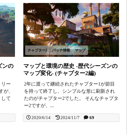
チャプター2
パッチ情報
マップ
マップと環境の歴史 -歴代シーズンの
ズンの
マップ変化- (チャプター2編)
2年に渡って継続されたチャプター1が節目
リリー
を持って終了し、シンプルな形に刷新され
すが、
たのがチャプター2でした。 そんなチャプタ
りして
ー2ですが、...
2020/6/14
2024/11/7
69