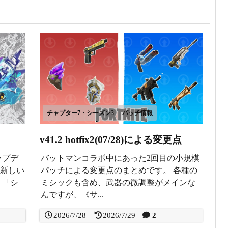
チャプター7・シーズン3
パッチ情報
v41.2 hotfix2(07/28)による変更点
ップデ
バットマンコラボ中にあった2回目の小規模
 新しい
パッチによる変更点のまとめです。 各種の
、「シ
ミシックも含め、武器の微調整がメインな
んですが、《サ...
2026/7/28
2026/7/29
2